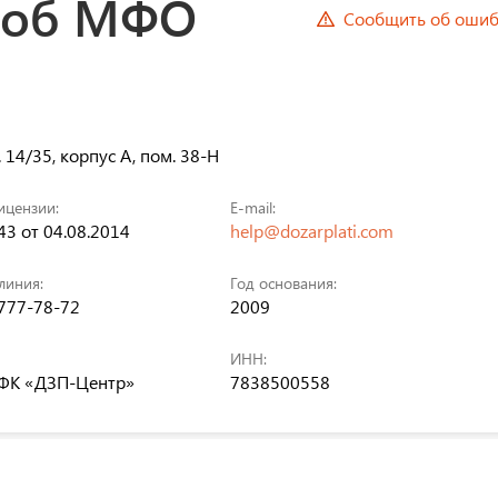
 об МФО
Сообщить об ошиб
. 14/35, корпус А, пом. 38-Н
ицензии:
E-mail:
3 от 04.08.2014
help@dozarplati.com
линия:
Год основания:
 777-78-72
2009
ИНН:
К «ДЗП-Центр»
7838500558