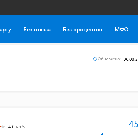
арту
Без отказа
Без процентов
МФО
Обновлено:
06.08.
4
4.0
из 5