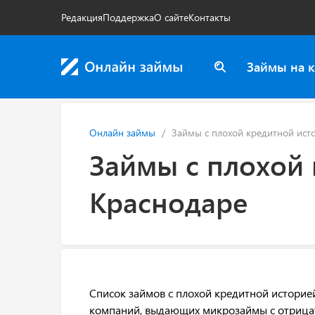
Редакция
Поддержка
О сайте
Контакты
Займы на к
Онлайн займы
Займы с плохой кредитной ист
Займы с плохой 
Краснодаре
Список займов с плохой кредитной историе
компаний, выдающих микрозаймы с отрицат