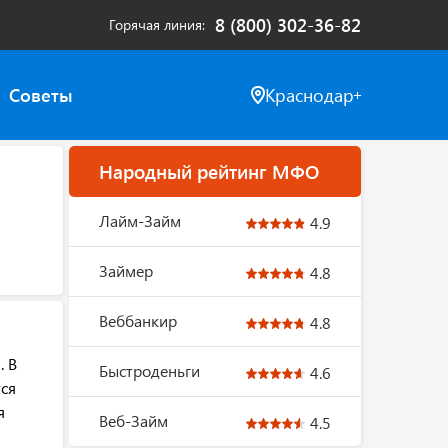
8 (800) 302-36-82
Горячая линия
Советы
Краснодар
Народный рейтинг МФО
Лайм-Займ
4.9
Займер
4.8
Веббанкир
4.8
. В
Быстроденьги
4.6
ся
я
Веб-Займ
4.5