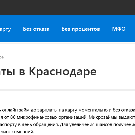
арту
Без отказа
Без процентов
МФО
ре
ты в Краснодаре
онлайн займ до зарплаты на карту моментально и без отказа
ия от 86 микрофинансовых организаций. Микрозаймы выдают
аспорту в день обращения. Для увеличения шансов получени
олько компаний.