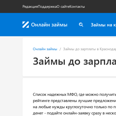
Редакция
Поддержка
О сайте
Контакты
Займы на к
Онлайн займы
Займы до зарплаты в Краснода
Займы до зарпла
Список надежных МФО, где можно получить 
рейтинге представлены лучшие предложен
на любые нужды круглосуточно только по п
денег - подайте онлайн-заявку сразу в неск